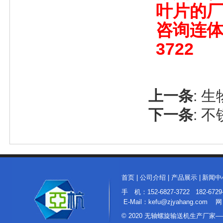
叶片的
咨询连体
3722
上一条
:
生
下一条
:
不
首页
|
公司介绍
|
产品展示
|
新闻中
手 机：152-6827-3722 182
E-Mail：kefu@zjyahang.com 网
© 2020 无轴螺旋输送机生产厂